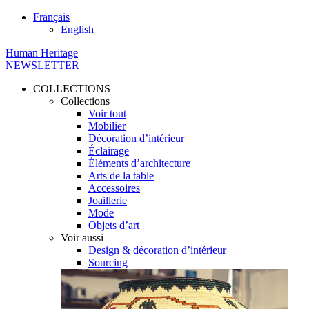
Français
English
Human Heritage
NEWSLETTER
COLLECTIONS
Collections
Voir tout
Mobilier
Décoration d’intérieur
Éclairage
Éléments d’architecture
Arts de la table
Accessoires
Joaillerie
Mode
Objets d’art
Voir aussi
Design & décoration d’intérieur
Sourcing